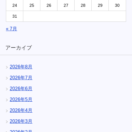
24
25
26
27
28
29
30
31
« 7月
アーカイブ
2026年8月
2026年7月
2026年6月
2026年5月
2026年4月
2026年3月