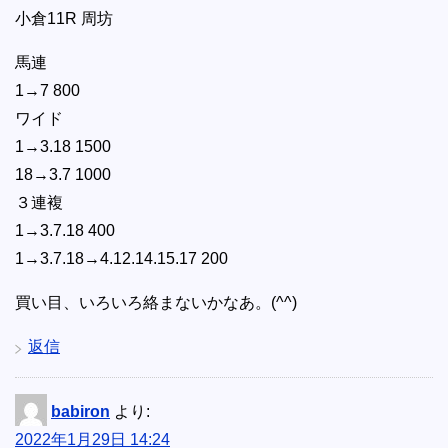
小倉11R 周坊
馬連
1→7 800
ワイド
1→3.18 1500
18→3.7 1000
３連複
1→3.7.18 400
1→3.7.18→4.12.14.15.17 200
買い目、いろいろ絡まないかなあ。(^^)
返信
babiron
より:
2022年1月29日 14:24