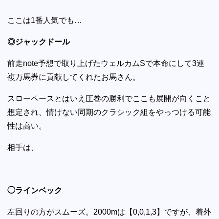
ここは1番人気でも…
◎ジャックドール
前走note予想で取り上げたウェルカムSで本命にして3連
複万馬券に貢献してくれたお馬さん。
スローペースとはいえ圧巻の勝利でここも展開が向くこと
想定され、情けない同期のクラシック組をやっつける可能
性は高い。
相手は、
◯ラインベック
左回りの方がスムーズ。2000mは【0,0,1,3】ですが、着外