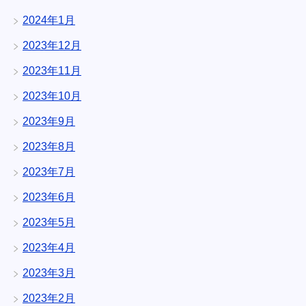
2024年1月
2023年12月
2023年11月
2023年10月
2023年9月
2023年8月
2023年7月
2023年6月
2023年5月
2023年4月
2023年3月
2023年2月