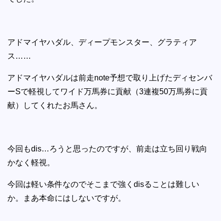
アドマイヤハダル、ディープモンスター、グラティア
ス……
アドマイヤハダルは前走note予想で取り上げたディセンバ
ーSで軽視してワイド万馬券に貢献（3連複50万馬券に貢
献）してくれたお馬さん。
今回もdis…ろうと思ったのですが、前走は立ち回り戦向
かなく軽視。
今回は軽い条件なのでそこまで強くdisることは難しい
か。まあ本命にはしないですが。