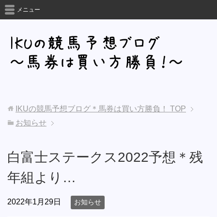
メニュー
IKUの競馬予想ブログ＊馬券は買い方勝負！
TOP
お知らせ
白富士ステークス2022予想＊残
年組より…
2022年1月29日
お知らせ