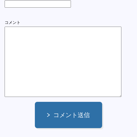
コメント
コメント送信