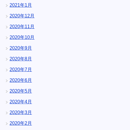
2021年1月
2020年12月
2020年11月
2020年10月
2020年9月
2020年8月
2020年7月
2020年6月
2020年5月
2020年4月
2020年3月
2020年2月