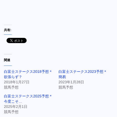
共有:
関連
白富士ステークス2018予想＊
白富士ステークス2023予想＊
欲張らず？
簡易
2018年1月27日
2023年1月28日
競馬予想
競馬予想
白富士ステークス2025予想＊
今度こそ…
2025年2月1日
競馬予想