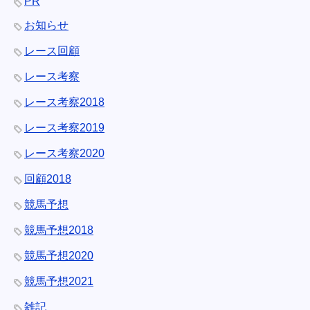
PR
お知らせ
レース回顧
レース考察
レース考察2018
レース考察2019
レース考察2020
回顧2018
競馬予想
競馬予想2018
競馬予想2020
競馬予想2021
雑記