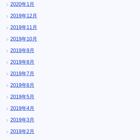
2020年1月
2019年12月
2019年11月
2019年10月
2019年9月
2019年8月
2019年7月
2019年6月
2019年5月
2019年4月
2019年3月
2019年2月