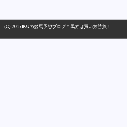
(C) 2017IKUの競馬予想ブログ＊馬券は買い方勝負！